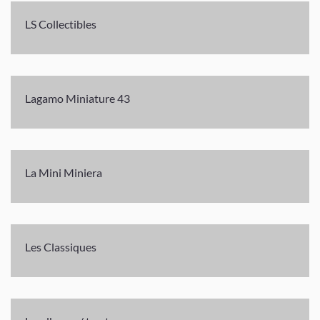
LS Collectibles
Lagamo Miniature 43
La Mini Miniera
Les Classiques