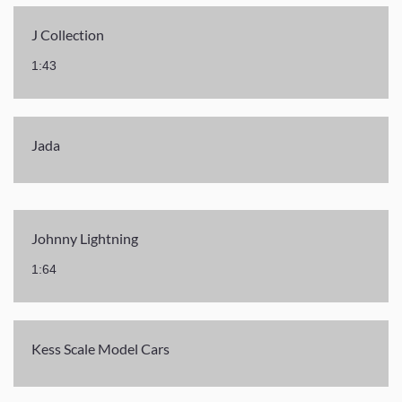
J Collection
1:43
Jada
Johnny Lightning
1:64
Kess Scale Model Cars