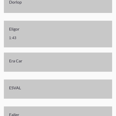
Dorlop
Eligor
1:43
Era Car
ESVAL
Faller