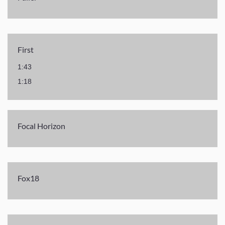
First
1:43
1:18
Focal Horizon
Fox18