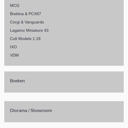
MCG
Brekina & PCX87
Corgi & Vanguards
Lagamo Miniature 43
Cult Models 1:18
IXO
VDM
Boeken
Diorama / Showroom