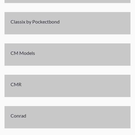
Classix by Pockectbond
CM Models
CMR
Conrad