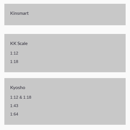
Kinsmart
KK Scale
1:12
1:18
Kyosho
1:12 & 1:18
1:43
1:64