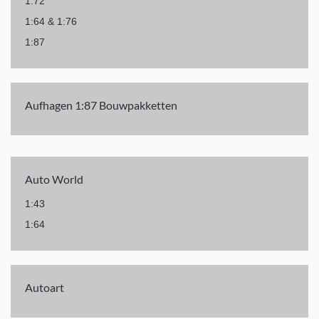
1:72
1:64 & 1:76
1:87
Aufhagen 1:87 Bouwpakketten
Auto World
1:43
1:64
Autoart