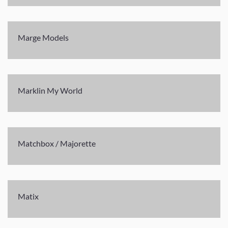
Marge Models
Marklin My World
Matchbox / Majorette
Matix