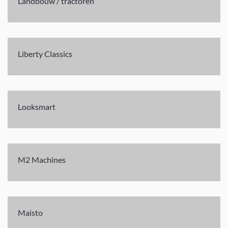
Landbouw / tractoren
Liberty Classics
Looksmart
M2 Machines
Maisto