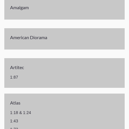
Amalgam
American Diorama
Artitec
1:87
Atlas
1:18 & 1:24
1:43