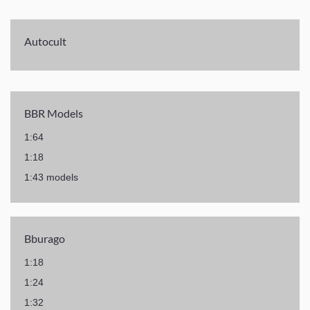
Autocult
BBR Models
1:64
1:18
1:43 models
Bburago
1:18
1:24
1:32