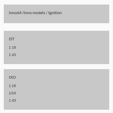
Inno64 /Inno models / Ignition
IST
1:18
1:43
IXO
1:18
1/24
1:43