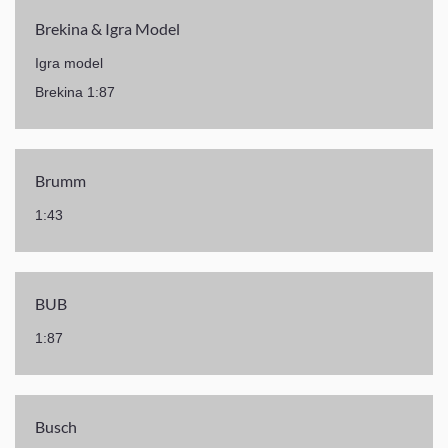
Brekina & Igra Model
Igra model
Brekina 1:87
Brumm
1:43
BUB
1:87
Busch