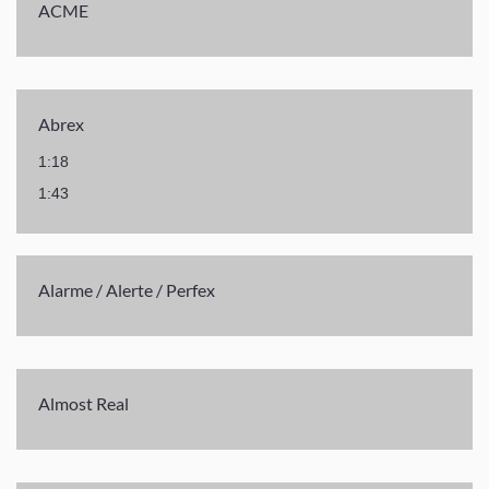
ACME
Abrex
1:18
1:43
Alarme / Alerte / Perfex
Almost Real