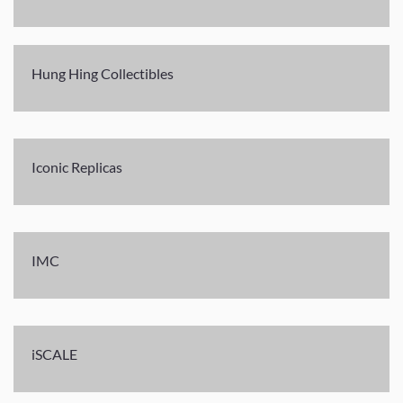
Hung Hing Collectibles
Iconic Replicas
IMC
iSCALE