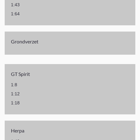
1:43
1:64
Grondverzet
GT Spirit
1:8
1:12
1:18
Herpa