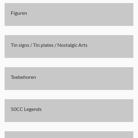
Figuren
Tin signs / Tin plates / Nostalgic Arts
Toebehoren
50CC Legends