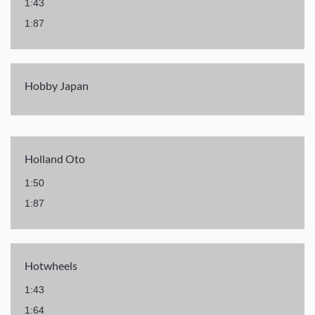
1:43
1:87
Hobby Japan
Holland Oto
1:50
1:87
Hotwheels
1:43
1:64