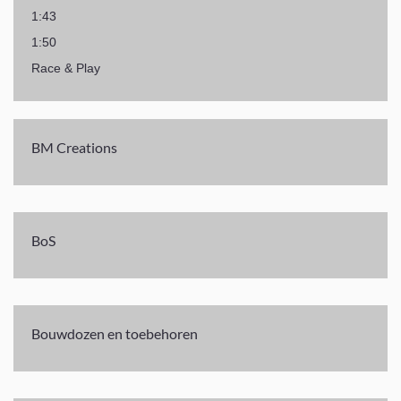
1:43
1:50
Race & Play
BM Creations
BoS
Bouwdozen en toebehoren