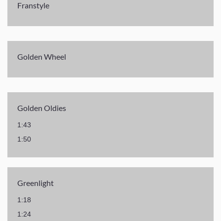
Franstyle
Golden Wheel
Golden Oldies
1:43
1:50
Greenlight
1:18
1:24