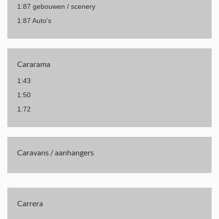
1:87 gebouwen / scenery
1:87 Auto's
Cararama
1:43
1:50
1:72
Caravans / aanhangers
Carrera