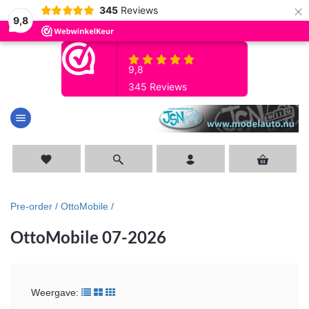
×
345
Reviews
9,8
menu
favorite
Pre-order /
OttoMobile /
OttoMobile 07-2026
Weergave: