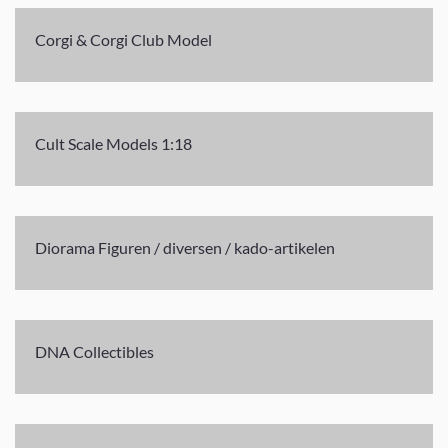
Corgi & Corgi Club Model
Cult Scale Models 1:18
Diorama Figuren / diversen / kado-artikelen
DNA Collectibles