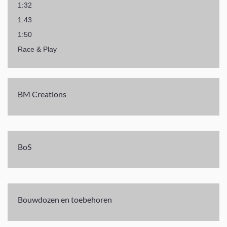
1:32
1:43
1:50
Race & Play
BM Creations
BoS
Bouwdozen en toebehoren