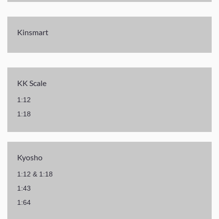
Kinsmart
KK Scale
1:12
1:18
Kyosho
1:12 & 1:18
1:43
1:64