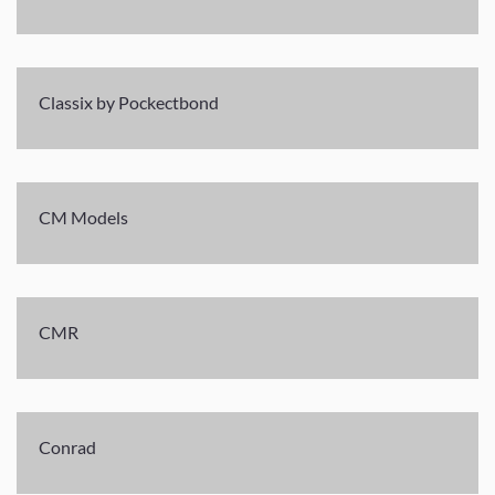
Classix by Pockectbond
CM Models
CMR
Conrad