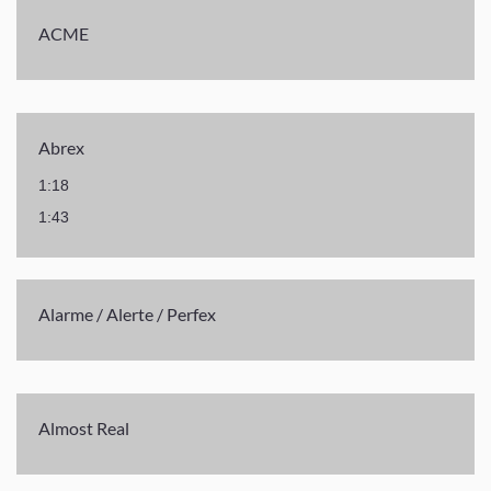
ACME
Abrex
1:18
1:43
Alarme / Alerte / Perfex
Almost Real