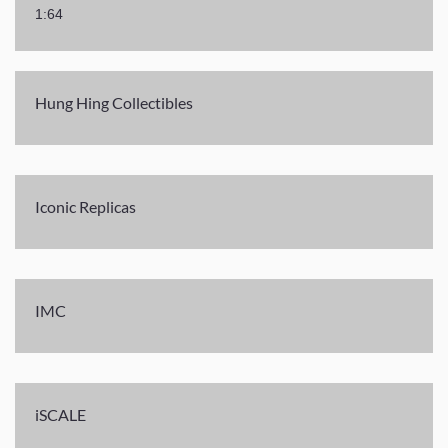
1:64
Hung Hing Collectibles
Iconic Replicas
IMC
iSCALE