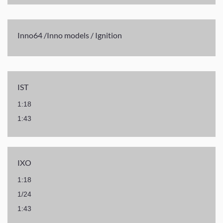
Inno64 /Inno models / Ignition
IST
1:18
1:43
IXO
1:18
1/24
1:43