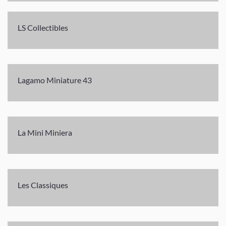
LS Collectibles
Lagamo Miniature 43
La Mini Miniera
Les Classiques