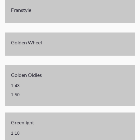
Franstyle
Golden Wheel
Golden Oldies
1:43
1:50
Greenlight
1:18