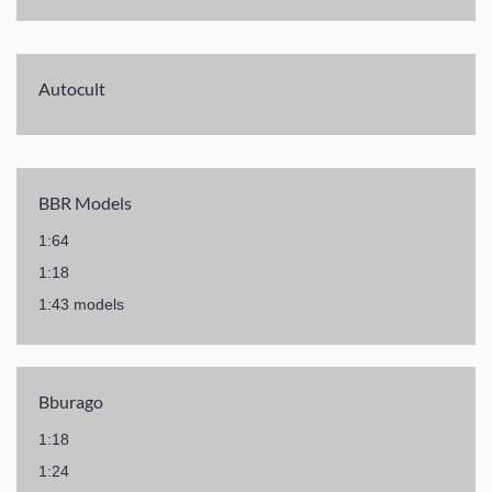
Autocult
BBR Models
1:64
1:18
1:43 models
Bburago
1:18
1:24