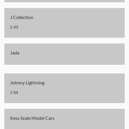
J Collection
1:43
Jada
Johnny Lightning
1:64
Kess Scale Model Cars