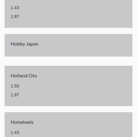
1:43
1:87
Hobby Japan
Holland Oto
1:50
1:87
Hotwheels
1:43