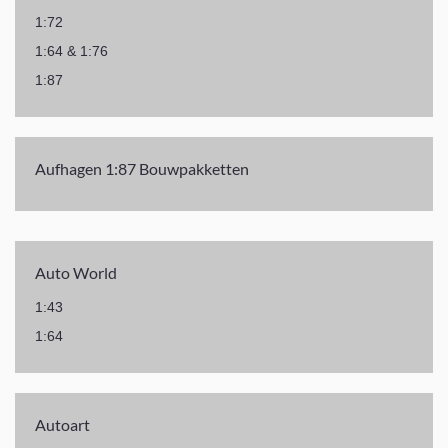
1:72
1:64 & 1:76
1:87
Aufhagen 1:87 Bouwpakketten
Auto World
1:43
1:64
Autoart