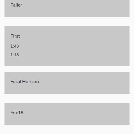
Faller
First
1:43
1:18
Focal Horizon
Fox18