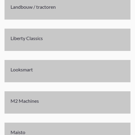
Landbouw / tractoren
Liberty Classics
Looksmart
M2 Machines
Maisto