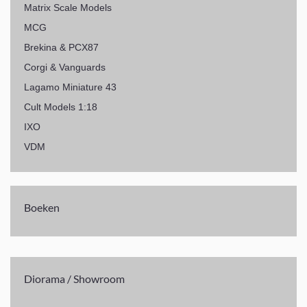
Matrix Scale Models
MCG
Brekina & PCX87
Corgi & Vanguards
Lagamo Miniature 43
Cult Models 1:18
IXO
VDM
Boeken
Diorama / Showroom