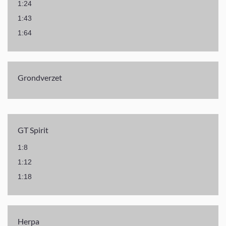
1:24
1:43
1:64
Grondverzet
GT Spirit
1:8
1:12
1:18
Herpa