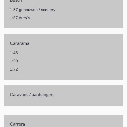
1:87 gebouwen / scenery
1:87 Auto's
Cararama
1:43
1:50
1:72
Caravans / aanhangers
Carrera