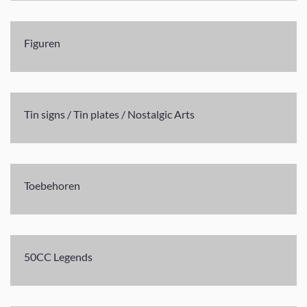
Figuren
Tin signs / Tin plates / Nostalgic Arts
Toebehoren
50CC Legends