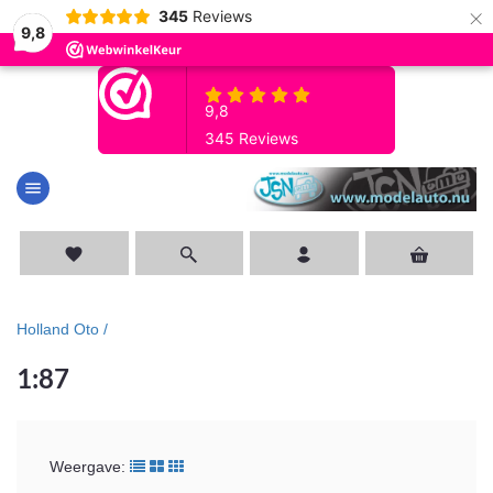
×
345
Reviews
9,8
menu
favorite
Holland Oto /
1:87
Weergave: