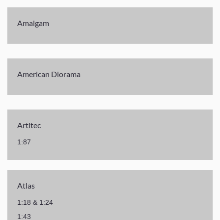
Amalgam
American Diorama
Artitec
1:87
Atlas
1:18 & 1:24
1:43