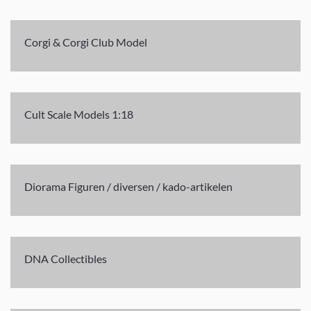
Corgi & Corgi Club Model
Cult Scale Models 1:18
Diorama Figuren / diversen / kado-artikelen
DNA Collectibles