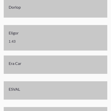
Dorlop
Eligor
1:43
Era Car
ESVAL