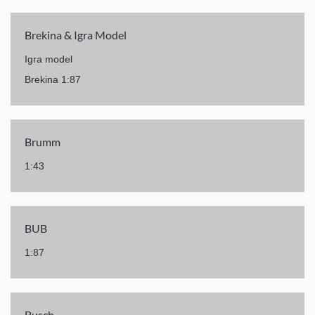
Brekina & Igra Model
Igra model
Brekina 1:87
Brumm
1:43
BUB
1:87
Busch