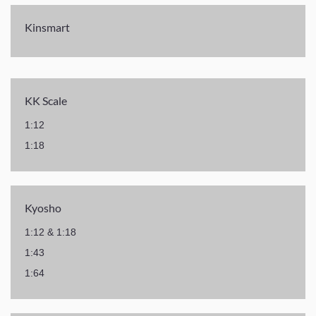
Kinsmart
KK Scale
1:12
1:18
Kyosho
1:12 & 1:18
1:43
1:64