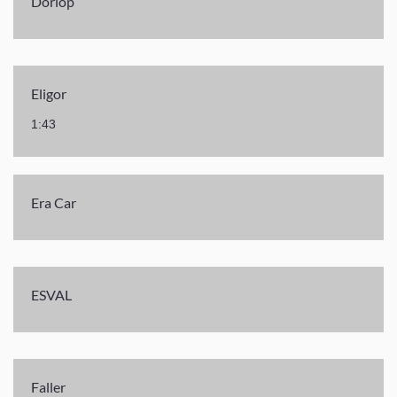
Dorlop
Eligor
1:43
Era Car
ESVAL
Faller