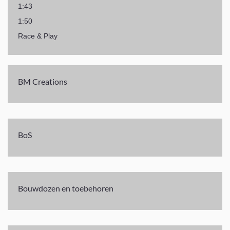
1:43
1:50
Race & Play
BM Creations
BoS
Bouwdozen en toebehoren