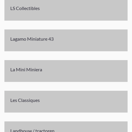
LS Collectibles
Lagamo Miniature 43
La Mini Miniera
Les Classiques
Landbouw / tractoren