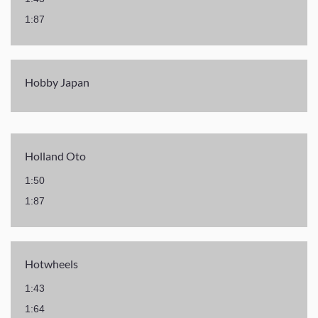
1:87
Hobby Japan
Holland Oto
1:50
1:87
Hotwheels
1:43
1:64