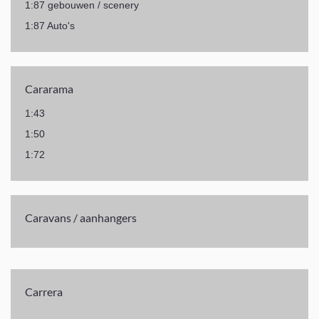
1:87 gebouwen / scenery
1:87 Auto's
Cararama
1:43
1:50
1:72
Caravans / aanhangers
Carrera