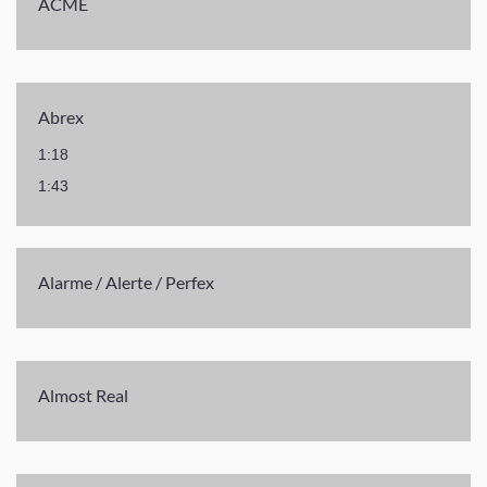
ACME
Abrex
1:18
1:43
Alarme / Alerte / Perfex
Almost Real