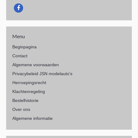
Menu
Beginpagina
Contact
Algemene voorwaarden
Privacybeleid JSN modelauto's
Herroepingsrecht
Klachtenregeling
Bestelhistorie
Over ons
Algemene informatie