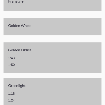
Franstyle
Golden Wheel
Golden Oldies
1:43
1:50
Greenlight
1:18
1:24