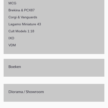
MCG
Brekina & PCX87
Corgi & Vanguards
Lagamo Miniature 43
Cult Models 1:18
IXO
VDM
Boeken
Diorama / Showroom