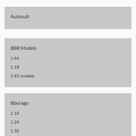
Autocult
BBR Models
1:64
1:18
1:43 models
Bburago
1:18
1:24
1:32