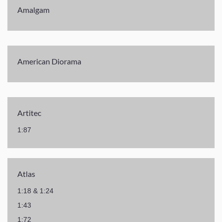
Amalgam
American Diorama
Artitec
1:87
Atlas
1:18 & 1:24
1:43
1:72