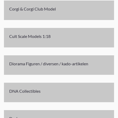
Corgi & Corgi Club Model
Cult Scale Models 1:18
Diorama Figuren / diversen / kado-artikelen
DNA Collectibles