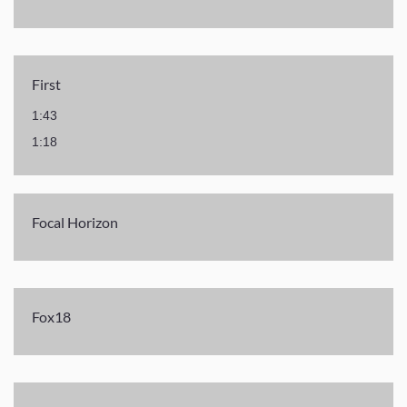
First
1:43
1:18
Focal Horizon
Fox18