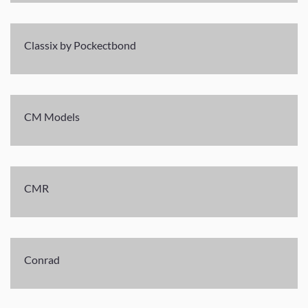
Classix by Pockectbond
CM Models
CMR
Conrad