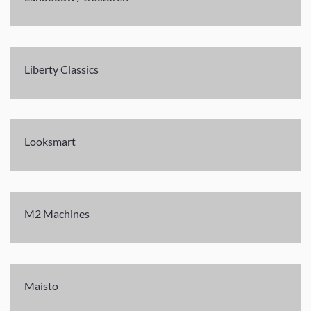
Liberty Classics
Looksmart
M2 Machines
Maisto