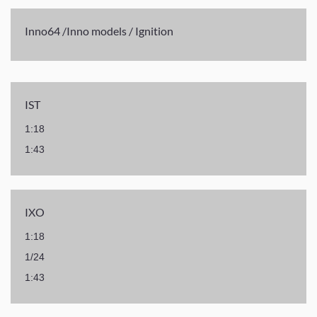
Inno64 /Inno models / Ignition
IST
1:18
1:43
IXO
1:18
1/24
1:43