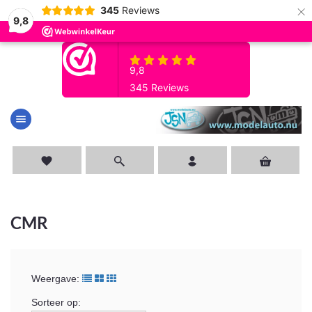
×
345
Reviews
9,8
menu
favorite
CMR
Weergave:
Sorteer op: