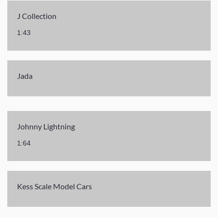
J Collection
1:43
Jada
Johnny Lightning
1:64
Kess Scale Model Cars