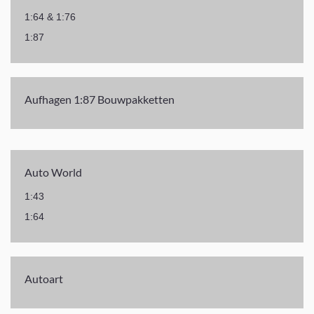
1:64 & 1:76
1:87
Aufhagen 1:87 Bouwpakketten
Auto World
1:43
1:64
Autoart