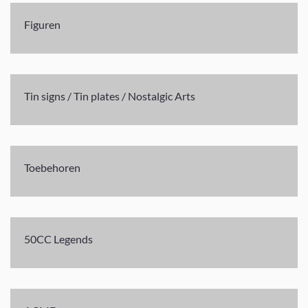
Figuren
Tin signs / Tin plates / Nostalgic Arts
Toebehoren
50CC Legends