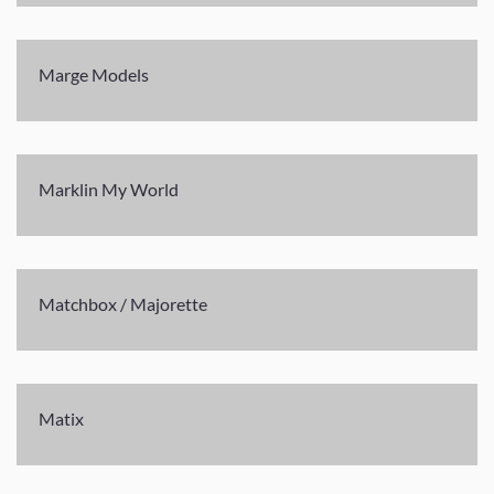
Marge Models
Marklin My World
Matchbox / Majorette
Matix