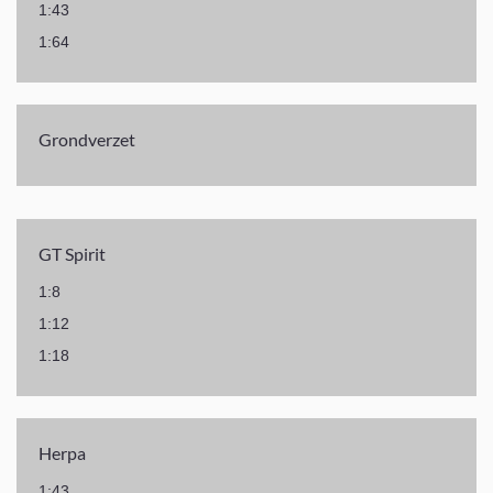
1:43
1:64
Grondverzet
GT Spirit
1:8
1:12
1:18
Herpa
1:43