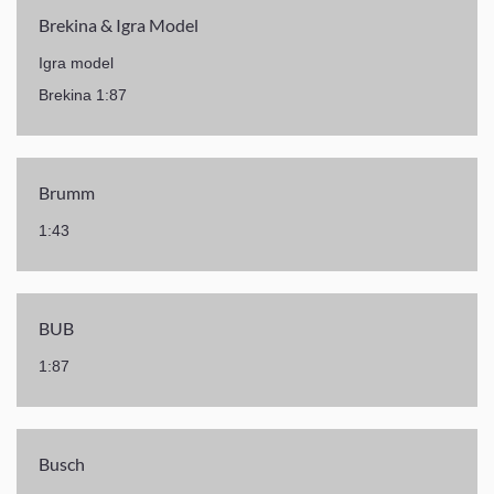
Brekina & Igra Model
Igra model
Brekina 1:87
Brumm
1:43
BUB
1:87
Busch