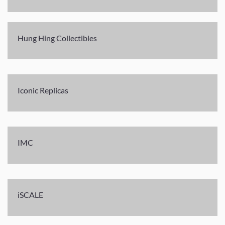
Hung Hing Collectibles
Iconic Replicas
IMC
iSCALE