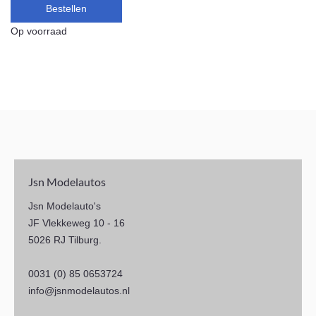
Bestellen
Op voorraad
Jsn Modelautos
Jsn Modelauto's
JF Vlekkeweg 10 - 16
5026 RJ Tilburg.
0031 (0) 85 0653724
info@jsnmodelautos.nl