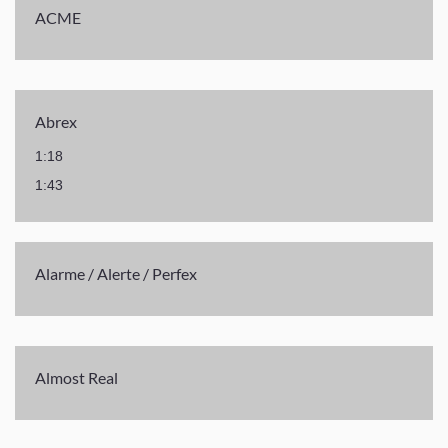
ACME
Abrex
1:18
1:43
Alarme / Alerte / Perfex
Almost Real