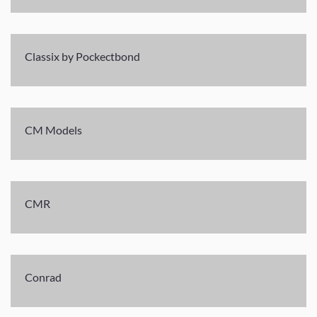
Classix by Pockectbond
CM Models
CMR
Conrad