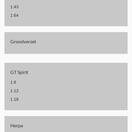
1:43
1:64
Grondverzet
GT Spirit
1:8
1:12
1:18
Herpa