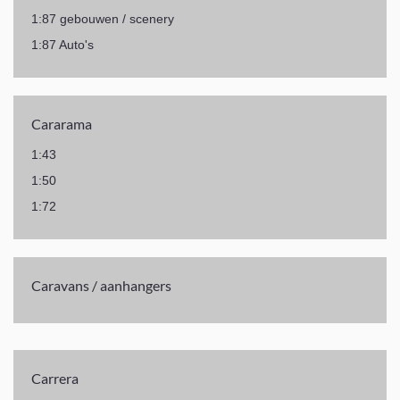
1:87 gebouwen / scenery
1:87 Auto's
Cararama
1:43
1:50
1:72
Caravans / aanhangers
Carrera