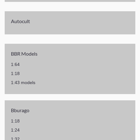
Autocult
BBR Models
1:64
1:18
1:43 models
Bburago
1:18
1:24
1:32