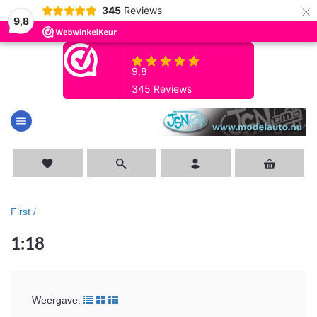
×
345
Reviews
9,8
menu
favorite
First /
1:18
Weergave: