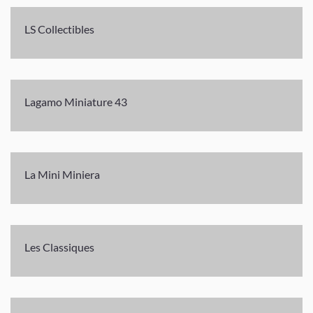
LS Collectibles
Lagamo Miniature 43
La Mini Miniera
Les Classiques