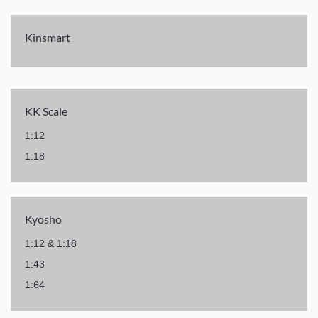
Kinsmart
KK Scale
1:12
1:18
Kyosho
1:12 & 1:18
1:43
1:64