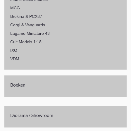
MCG
Brekina & PCX87
Corgi & Vanguards
Lagamo Miniature 43
Cult Models 1:18
IXO
VDM
Boeken
Diorama / Showroom