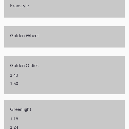
Franstyle
Golden Wheel
Golden Oldies
1:43
1:50
Greenlight
1:18
1:24