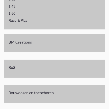
1:43
1:50
Race & Play
BM Creations
BoS
Bouwdozen en toebehoren