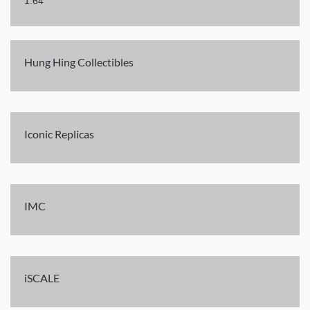
1:64
Hung Hing Collectibles
Iconic Replicas
IMC
iSCALE