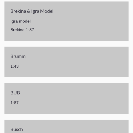
Brekina & Igra Model
Igra model
Brekina 1:87
Brumm
1:43
BUB
1:87
Busch