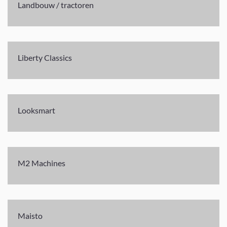
Landbouw / tractoren
Liberty Classics
Looksmart
M2 Machines
Maisto