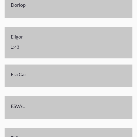
Dorlop
Eligor
1:43
Era Car
ESVAL