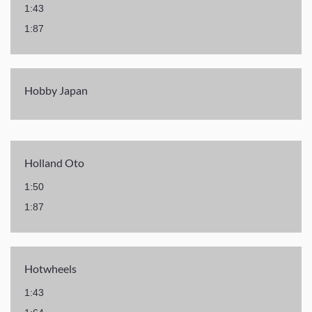
1:43
1:87
Hobby Japan
Holland Oto
1:50
1:87
Hotwheels
1:43