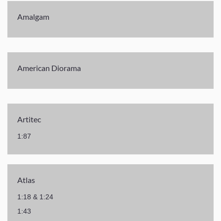
Amalgam
American Diorama
Artitec
1:87
Atlas
1:18 & 1:24
1:43