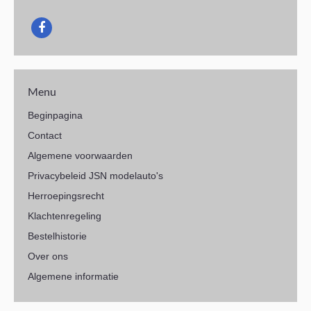
Menu
Beginpagina
Contact
Algemene voorwaarden
Privacybeleid JSN modelauto's
Herroepingsrecht
Klachtenregeling
Bestelhistorie
Over ons
Algemene informatie