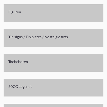
Figuren
Tin signs / Tin plates / Nostalgic Arts
Toebehoren
50CC Legends