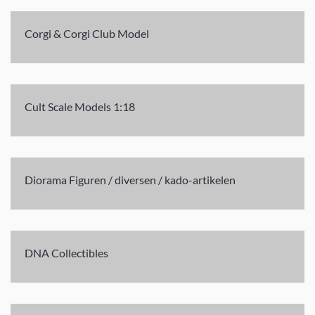
Corgi & Corgi Club Model
Cult Scale Models 1:18
Diorama Figuren / diversen / kado-artikelen
DNA Collectibles