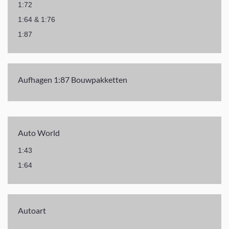
1:72
1:64 & 1:76
1:87
Aufhagen 1:87 Bouwpakketten
Auto World
1:43
1:64
Autoart