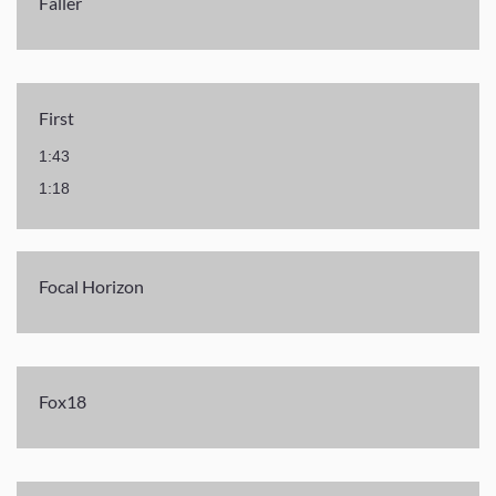
Faller
First
1:43
1:18
Focal Horizon
Fox18