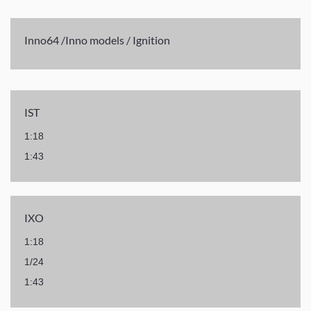
Inno64 /Inno models / Ignition
IST
1:18
1:43
IXO
1:18
1/24
1:43