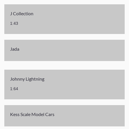
J Collection
1:43
Jada
Johnny Lightning
1:64
Kess Scale Model Cars