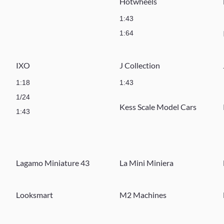
Hotwheels
1:43
1:64
IXO
J Collection
1:18
1:43
1/24
Kess Scale Model Cars
1:43
Lagamo Miniature 43
La Mini Miniera
Looksmart
M2 Machines