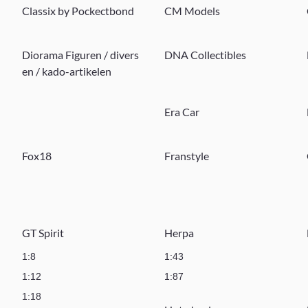
Classix by Pockectbond
CM Models
Diorama Figuren / divers
DNA Collectibles
en / kado-artikelen
Era Car
Fox18
Franstyle
GT Spirit
Herpa
1:8
1:43
1:12
1:87
1:18