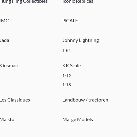
Hung Hing Collectibles
Iconic Replicas
IMC
iSCALE
Jada
Johnny Lightning
1:64
Kinsmart
KK Scale
1:12
1:18
Les Classiques
Landbouw / tractoren
Maisto
Marge Models