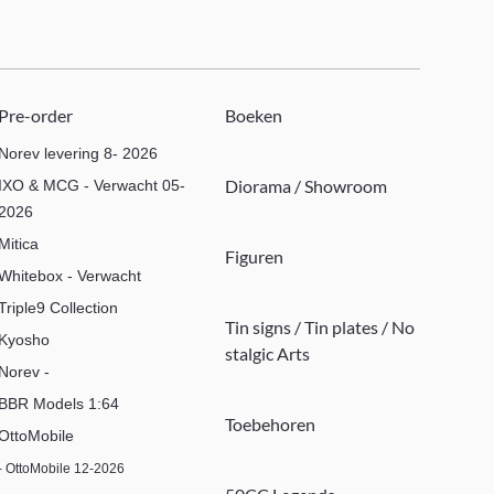
Pre-order
Boeken
Norev levering 8- 2026
Diorama / Showroom
IXO & MCG - Verwacht 05-
2026
Mitica
Figuren
Whitebox - Verwacht
Triple9 Collection
Tin signs / Tin plates / No
Kyosho
stalgic Arts
Norev -
BBR Models 1:64
Toebehoren
OttoMobile
- OttoMobile 12-2026