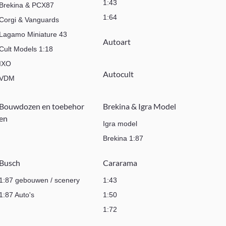
1:43
Brekina & PCX87
1:64
Corgi & Vanguards
Lagamo Miniature 43
Autoart
Cult Models 1:18
IXO
Autocult
VDM
Bouwdozen en toebehor
Brekina & Igra Model
en
Igra model
Brekina 1:87
Busch
Cararama
1:87 gebouwen / scenery
1:43
1:87 Auto's
1:50
1:72