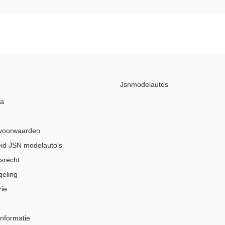
Jsnmodelautos
na
voorwaarden
eid JSN modelauto's
srecht
geling
rie
nformatie