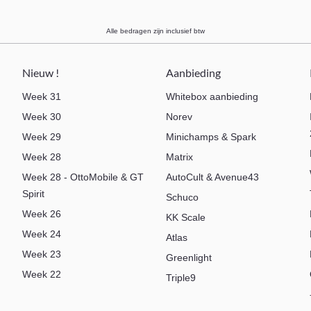
Alle bedragen zijn inclusief btw
Nieuw !
Aanbieding
Week 31
Whitebox aanbieding
Week 30
Norev
Week 29
Minichamps & Spark
Week 28
Matrix
Week 28 - OttoMobile & GT
AutoCult & Avenue43
Spirit
Schuco
Week 26
KK Scale
Week 24
Atlas
Week 23
Greenlight
Week 22
Triple9