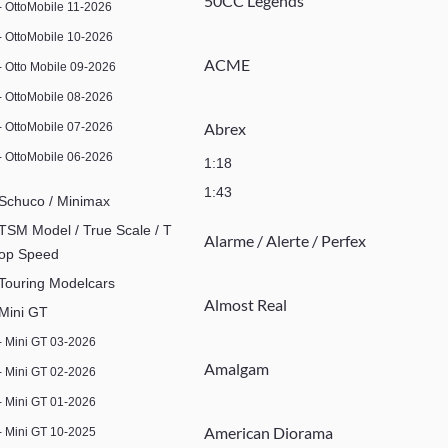
50CC Legends
- OttoMobile 11-2026
- OttoMobile 10-2026
ACME
- Otto Mobile 09-2026
- OttoMobile 08-2026
Abrex
- OttoMobile 07-2026
- OttoMobile 06-2026
1:18
1:43
Schuco / Minimax
TSM Model / True Scale / T
Alarme / Alerte / Perfex
op Speed
Touring Modelcars
Almost Real
Mini GT
- Mini GT 03-2026
Amalgam
- Mini GT 02-2026
- Mini GT 01-2026
American Diorama
- Mini GT 10-2025