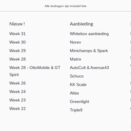
Alle bedragen zijn inclusief btw
Nieuw !
Aanbieding
Week 31
Whitebox aanbieding
Week 30
Norev
Week 29
Minichamps & Spark
Week 28
Matrix
Week 28 - OttoMobile & GT
AutoCult & Avenue43
Spirit
Schuco
Week 26
KK Scale
Week 24
Atlas
Week 23
Greenlight
Week 22
Triple9