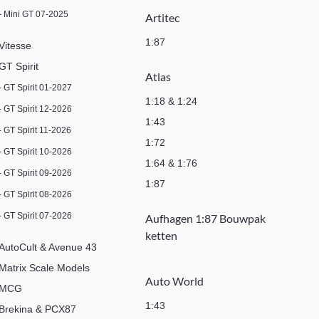
- Mini GT 07-2025
Artitec
1:87
Vitesse
GT Spirit
Atlas
- GT Spirit 01-2027
1:18 & 1:24
- GT Spirit 12-2026
1:43
- GT Spirit 11-2026
1:72
- GT Spirit 10-2026
1:64 & 1:76
- GT Spirit 09-2026
1:87
- GT Spirit 08-2026
- GT Spirit 07-2026
Aufhagen 1:87 Bouwpak
ketten
AutoCult & Avenue 43
Matrix Scale Models
Auto World
MCG
1:43
Brekina & PCX87