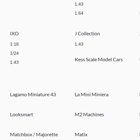
1:43
1:64
IXO
J Collection
1:18
1:43
1/24
Kess Scale Model Cars
1:43
Lagamo Miniature 43
La Mini Miniera
Looksmart
M2 Machines
Matchbox / Majorette
Matix