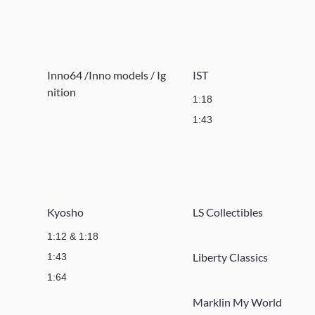
Inno64 /Inno models / Ig
IST
nition
1:18
1:43
Kyosho
LS Collectibles
1:12 & 1:18
Liberty Classics
1:43
1:64
Marklin My World