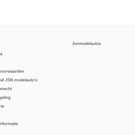
Jsnmodelautos
na
voorwaarden
eid JSN modelauto's
srecht
geling
rie
nformatie