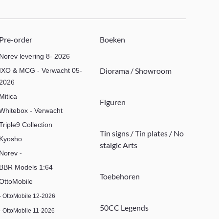
Pre-order
Boeken
Norev levering 8- 2026
Diorama / Showroom
IXO & MCG - Verwacht 05-
2026
Mitica
Figuren
Whitebox - Verwacht
Triple9 Collection
Tin signs / Tin plates / No
Kyosho
stalgic Arts
Norev -
BBR Models 1:64
Toebehoren
OttoMobile
- OttoMobile 12-2026
50CC Legends
- OttoMobile 11-2026