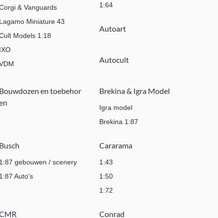
1:64
Corgi & Vanguards
Lagamo Miniature 43
Autoart
Cult Models 1:18
IXO
Autocult
VDM
Bouwdozen en toebehor
Brekina & Igra Model
en
Igra model
Brekina 1:87
Busch
Cararama
1:87 gebouwen / scenery
1:43
1:87 Auto's
1:50
1:72
CMR
Conrad