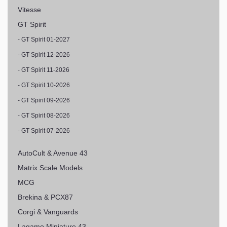
Vitesse
GT Spirit
- GT Spirit 01-2027
- GT Spirit 12-2026
- GT Spirit 11-2026
- GT Spirit 10-2026
- GT Spirit 09-2026
- GT Spirit 08-2026
- GT Spirit 07-2026
AutoCult & Avenue 43
Matrix Scale Models
MCG
Brekina & PCX87
Corgi & Vanguards
Lagamo Miniature 43