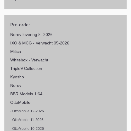
Pre-order
Norev levering 8- 2026
IXO & MCG - Verwacht 05-2026
Mitica
Whitebox - Verwacht
Triple9 Collection
Kyosho
Norev -
BBR Models 1:64
OttoMobile
- OttoMobile 12-2026
- OttoMobile 11-2026
- OttoMobile 10-2026