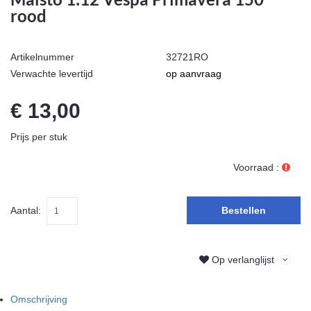
rood
Artikelnummer
32721RO
Verwachte levertijd
op aanvraag
€ 13,00
Prijs per stuk
Voorraad :
Aantal:
Bestellen
Op verlanglijst
Omschrijving