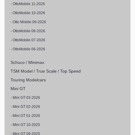
- OttoMobile 11-2026
- OttoMobile 10-2026
- Otto Mobile 09-2026
- OttoMobile 08-2026
- OttoMobile 07-2026
- OttoMobile 06-2026
Schuco / Minimax
TSM Model / True Scale / Top Speed
Touring Modelcars
Mini GT
- Mini GT 03-2026
- Mini GT 02-2026
- Mini GT 01-2026
- Mini GT 10-2025
- Mini GT 09-2025