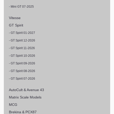
- Mini GT 07-2025
Vitesse
GT Spirit
- GT Spirit 01-2027
- GT Spirit 12-2026
- GT Spirit 11-2026
- GT Spirit 10-2026
- GT Spirit 09-2026
- GT Spirit 08-2026
- GT Spirit 07-2026
AutoCult & Avenue 43
Matrix Scale Models
MCG
Brekina & PCX87