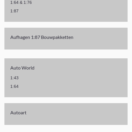
1:64 & 1:76
1:87
Aufhagen 1:87 Bouwpakketten
Auto World
1:43
1:64
Autoart