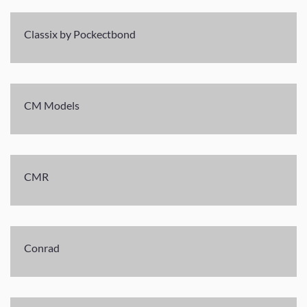
Classix by Pockectbond
CM Models
CMR
Conrad