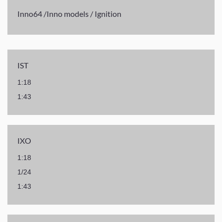
Inno64 /Inno models / Ignition
IST
1:18
1:43
IXO
1:18
1/24
1:43