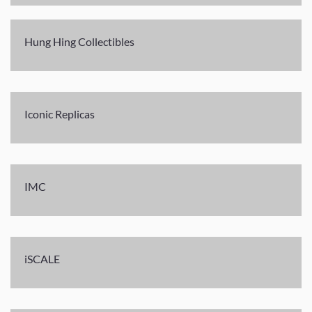
Hung Hing Collectibles
Iconic Replicas
IMC
iSCALE