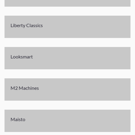
Liberty Classics
Looksmart
M2 Machines
Maisto