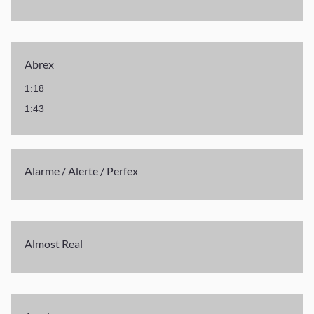
Abrex
1:18
1:43
Alarme / Alerte / Perfex
Almost Real