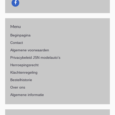
Menu
Beginpagina
Contact
Algemene voorwaarden
Privacybeleid JSN modelauto's
Herroepingsrecht
Klachtenregeling
Bestelhistorie
Over ons
Algemene informatie