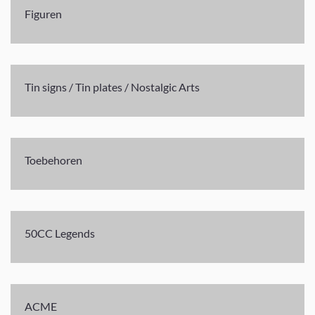
Figuren
Tin signs / Tin plates / Nostalgic Arts
Toebehoren
50CC Legends
ACME