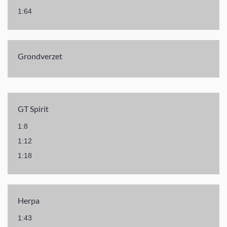
1:64
Grondverzet
GT Spirit
1:8
1:12
1:18
Herpa
1:43