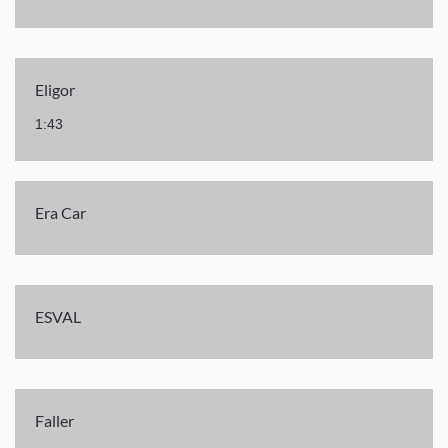
Eligor
1:43
Era Car
ESVAL
Faller