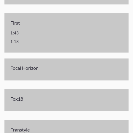
First
1:43
1:18
Focal Horizon
Fox18
Franstyle