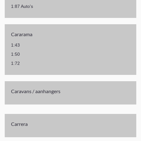
1:87 Auto's
Cararama
1:43
1:50
1:72
Caravans / aanhangers
Carrera