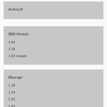
Autocult
BBR Models
1:64
1:18
1:43 models
Bburago
1:18
1:24
1:32
1:43