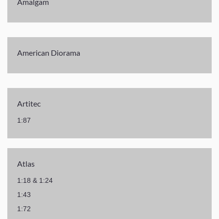
Amalgam
American Diorama
Artitec
1:87
Atlas
1:18 & 1:24
1:43
1:72