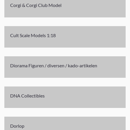
Corgi & Corgi Club Model
Cult Scale Models 1:18
Diorama Figuren / diversen / kado-artikelen
DNA Collectibles
Dorlop