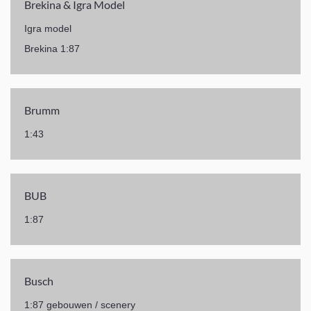
Brekina & Igra Model
Igra model
Brekina 1:87
Brumm
1:43
BUB
1:87
Busch
1:87 gebouwen / scenery