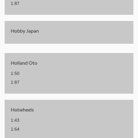
1:87
Hobby Japan
Holland Oto
1:50
1:87
Hotwheels
1:43
1:64