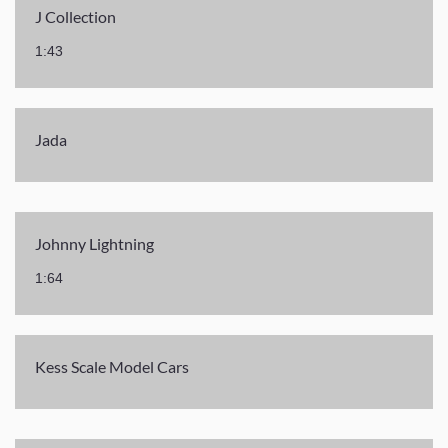
J Collection
1:43
Jada
Johnny Lightning
1:64
Kess Scale Model Cars