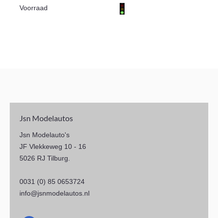
Voorraad
Jsn Modelautos
Jsn Modelauto's
JF Vlekkeweg 10 - 16
5026 RJ Tilburg.
0031 (0) 85 0653724
info@jsnmodelautos.nl