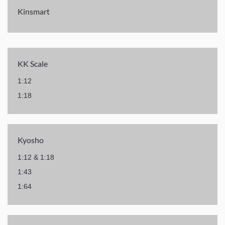
Kinsmart
KK Scale
1:12
1:18
Kyosho
1:12 & 1:18
1:43
1:64