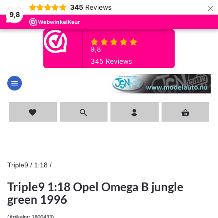
×
345
Reviews
9,8
menu
favorite
Triple9
/
1:18
/
Triple9 1:18 Opel Omega B jungle
green 1996
(Artikelnr: 1800433)