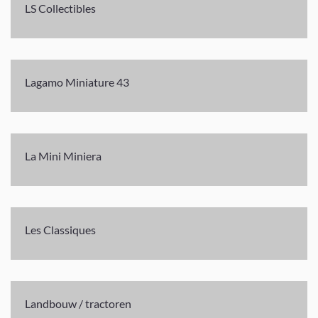
LS Collectibles
Lagamo Miniature 43
La Mini Miniera
Les Classiques
Landbouw / tractoren