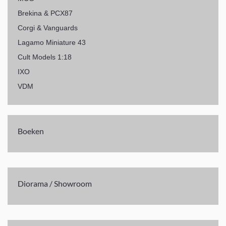
Brekina & PCX87
Corgi & Vanguards
Lagamo Miniature 43
Cult Models 1:18
IXO
VDM
Boeken
Diorama / Showroom