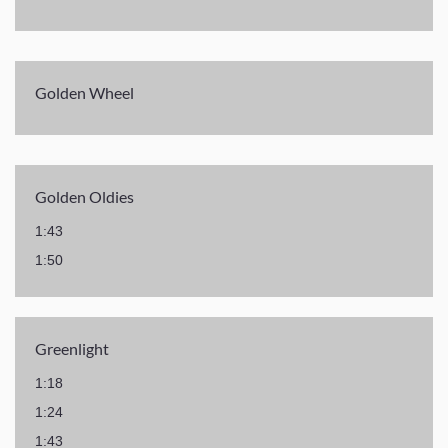
Golden Wheel
Golden Oldies
1:43
1:50
Greenlight
1:18
1:24
1:43