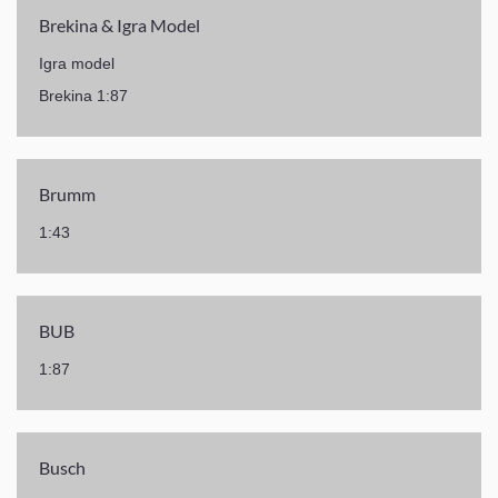
Brekina & Igra Model
Igra model
Brekina 1:87
Brumm
1:43
BUB
1:87
Busch