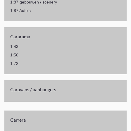
1:87 gebouwen / scenery
1:87 Auto's
Cararama
1:43
1:50
1:72
Caravans / aanhangers
Carrera