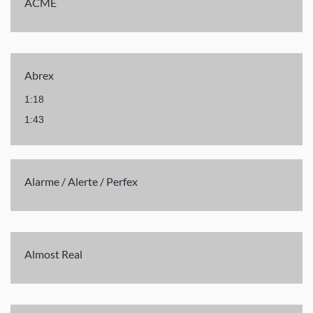
ACME
Abrex
1:18
1:43
Alarme / Alerte / Perfex
Almost Real