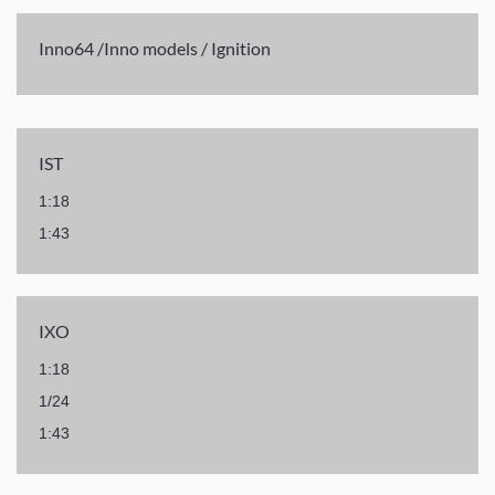
Inno64 /Inno models / Ignition
IST
1:18
1:43
IXO
1:18
1/24
1:43