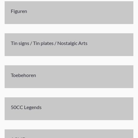
Figuren
Tin signs / Tin plates / Nostalgic Arts
Toebehoren
50CC Legends