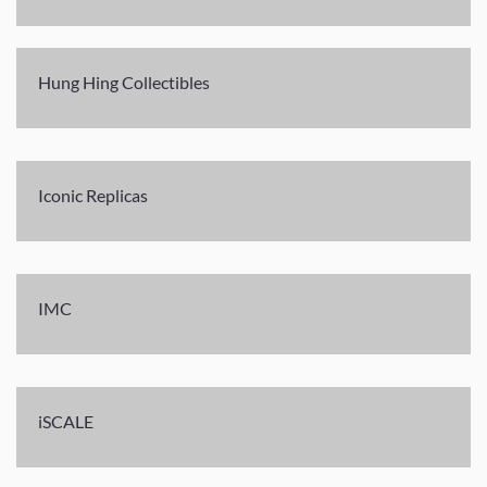
Hung Hing Collectibles
Iconic Replicas
IMC
iSCALE