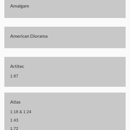
Amalgam
American Diorama
Artitec
1:87
Atlas
1:18 & 1:24
1:43
1:72