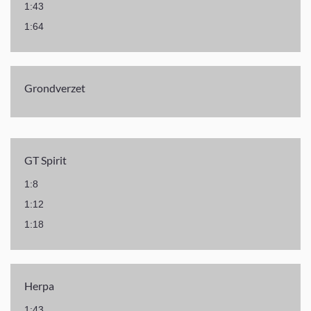
1:43
1:64
Grondverzet
GT Spirit
1:8
1:12
1:18
Herpa
1:43