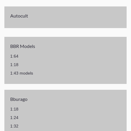
Autocult
BBR Models
1:64
1:18
1:43 models
Bburago
1:18
1:24
1:32