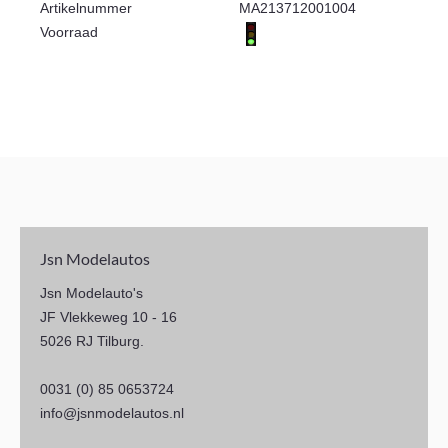
Artikelnummer
MA213712001004
Voorraad
Jsn Modelautos
Jsn Modelauto's
JF Vlekkeweg 10 - 16
5026 RJ Tilburg.
0031 (0) 85 0653724
info@jsnmodelautos.nl