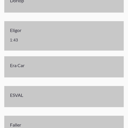
Dorlop
Eligor
1:43
Era Car
ESVAL
Faller