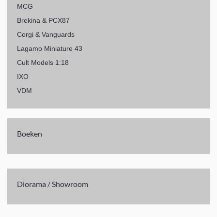
MCG
Brekina & PCX87
Corgi & Vanguards
Lagamo Miniature 43
Cult Models 1:18
IXO
VDM
Boeken
Diorama / Showroom