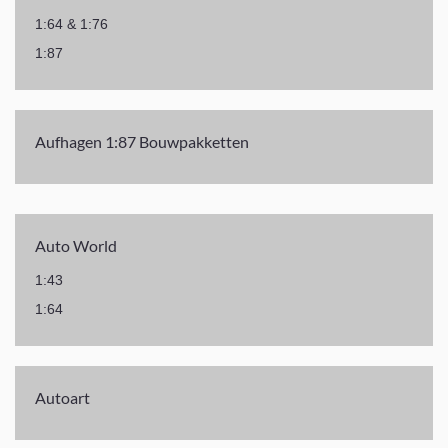
1:64 & 1:76
1:87
Aufhagen 1:87 Bouwpakketten
Auto World
1:43
1:64
Autoart