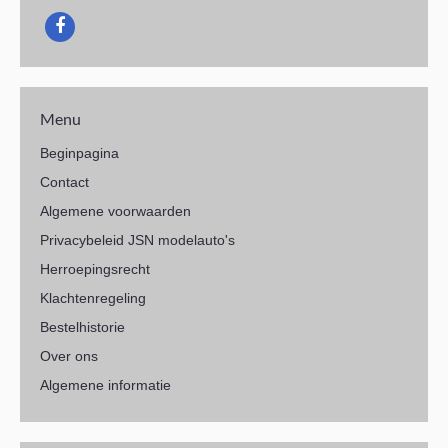
Menu
Beginpagina
Contact
Algemene voorwaarden
Privacybeleid JSN modelauto's
Herroepingsrecht
Klachtenregeling
Bestelhistorie
Over ons
Algemene informatie