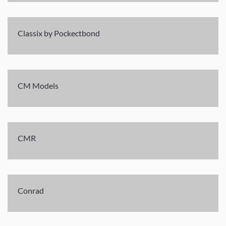
Classix by Pockectbond
CM Models
CMR
Conrad