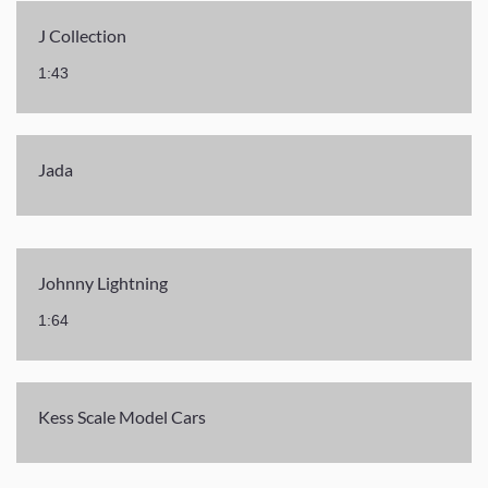
J Collection
1:43
Jada
Johnny Lightning
1:64
Kess Scale Model Cars