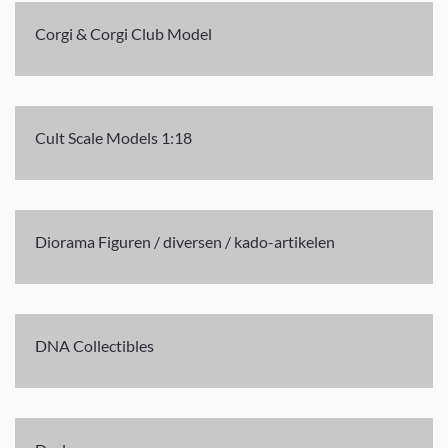
Corgi & Corgi Club Model
Cult Scale Models 1:18
Diorama Figuren / diversen / kado-artikelen
DNA Collectibles