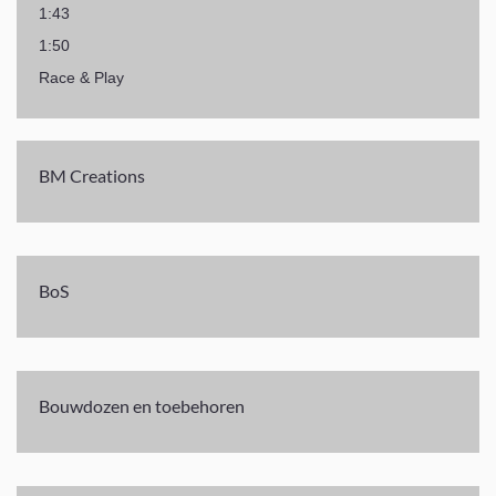
1:43
1:50
Race & Play
BM Creations
BoS
Bouwdozen en toebehoren