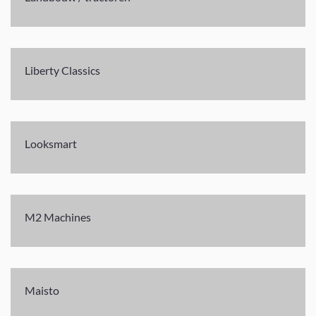
Liberty Classics
Looksmart
M2 Machines
Maisto