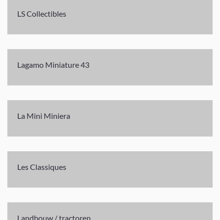
LS Collectibles
Lagamo Miniature 43
La Mini Miniera
Les Classiques
Landbouw / tractoren