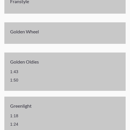
Franstyle
Golden Wheel
Golden Oldies
1:43
1:50
Greenlight
1:18
1:24