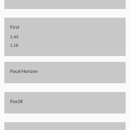
First
1:43
1:18
Focal Horizon
Fox18