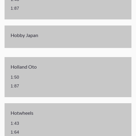
1:87
Hobby Japan
Holland Oto
1:50
1:87
Hotwheels
1:43
1:64