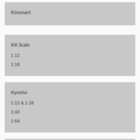
Kinsmart
KK Scale
1:12
1:18
Kyosho
1:12 & 1:18
1:43
1:64