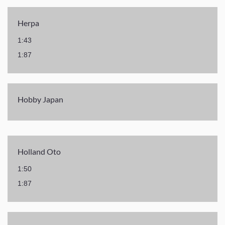
Herpa
1:43
1:87
Hobby Japan
Holland Oto
1:50
1:87