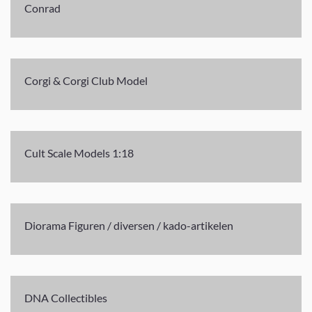
Conrad
Corgi & Corgi Club Model
Cult Scale Models 1:18
Diorama Figuren / diversen / kado-artikelen
DNA Collectibles