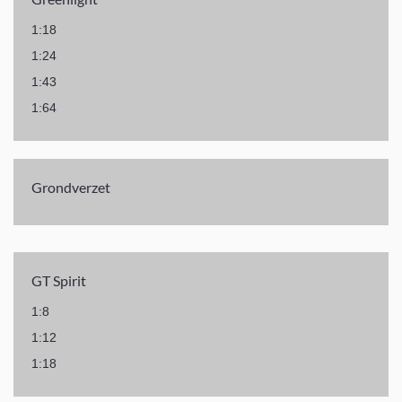
1:18
1:24
1:43
1:64
Grondverzet
GT Spirit
1:8
1:12
1:18