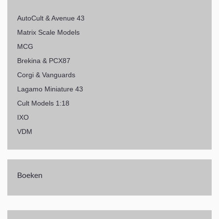
AutoCult & Avenue 43
Matrix Scale Models
MCG
Brekina & PCX87
Corgi & Vanguards
Lagamo Miniature 43
Cult Models 1:18
IXO
VDM
Boeken