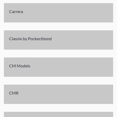
Carrera
Classix by Pockectbond
CM Models
CMR