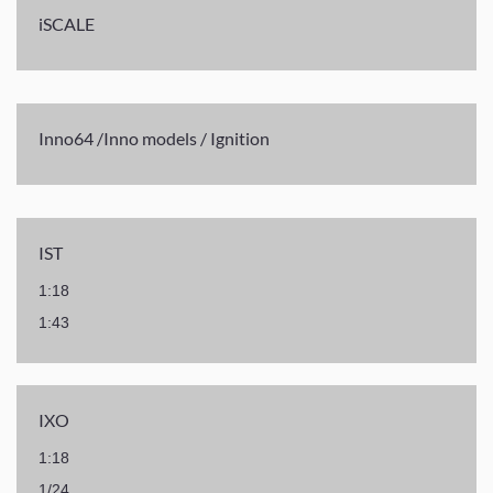
iSCALE
Inno64 /Inno models / Ignition
IST
1:18
1:43
IXO
1:18
1/24