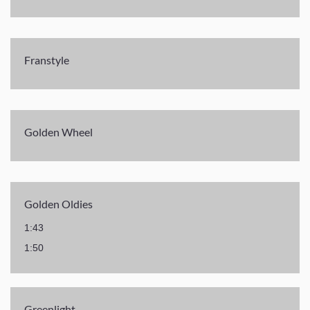
Franstyle
Golden Wheel
Golden Oldies
1:43
1:50
Greenlight