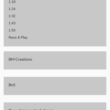
1:18
1:24
1:32
1:43
1:50
Race & Play
BM Creations
BoS