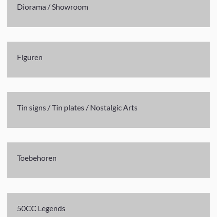
Diorama / Showroom
Figuren
Tin signs / Tin plates / Nostalgic Arts
Toebehoren
50CC Legends