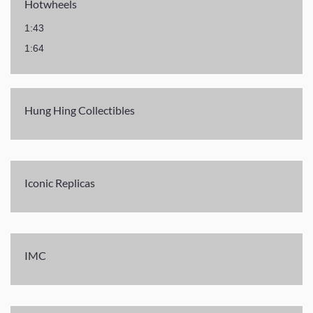
Hotwheels
1:43
1:64
Hung Hing Collectibles
Iconic Replicas
IMC