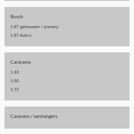
Busch
1:87 gebouwen / scenery
1:87 Auto's
Cararama
1:43
1:50
1:72
Caravans / aanhangers