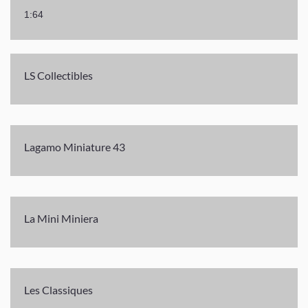
1:64
LS Collectibles
Lagamo Miniature 43
La Mini Miniera
Les Classiques