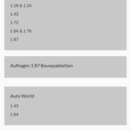
1:18 & 1:24
1:43
1:72
1:64 & 1:76
1:87
Aufhagen 1:87 Bouwpakketten
Auto World
1:43
1:64