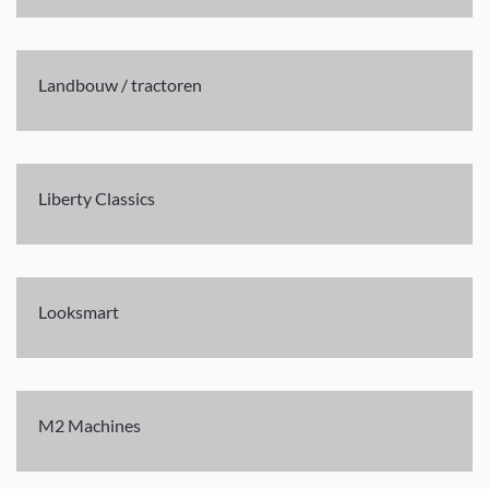
Landbouw / tractoren
Liberty Classics
Looksmart
M2 Machines