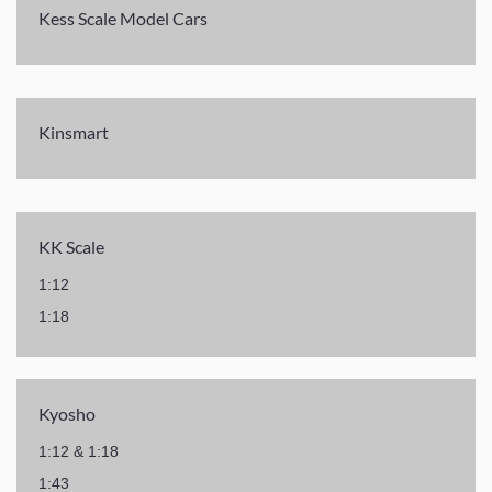
Kess Scale Model Cars
Kinsmart
KK Scale
1:12
1:18
Kyosho
1:12 & 1:18
1:43