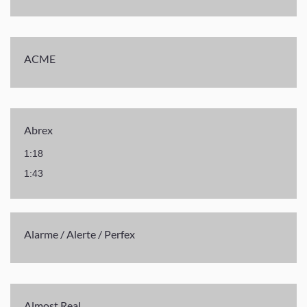
ACME
Abrex
1:18
1:43
Alarme / Alerte / Perfex
Almost Real