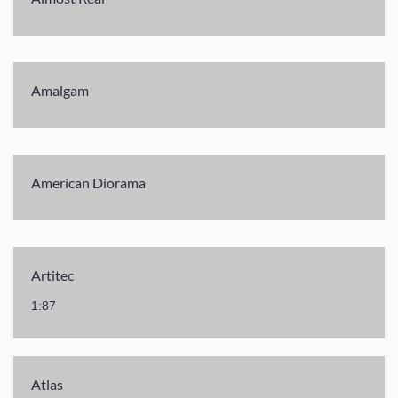
Amalgam
American Diorama
Artitec
1:87
Atlas