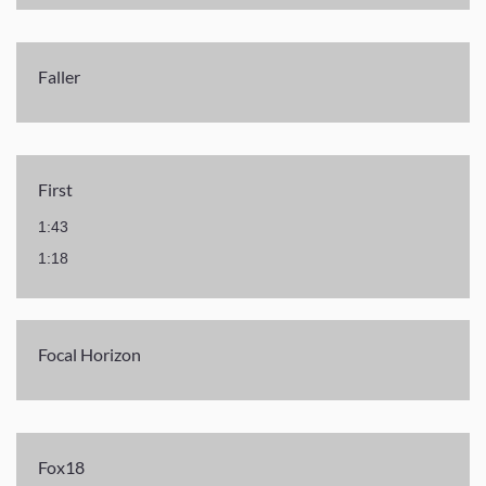
Faller
First
1:43
1:18
Focal Horizon
Fox18