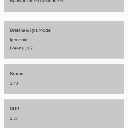
Bouwdozen en toebehoren
Brekina & Igra Model
Igra model
Brekina 1:87
Brumm
1:43
BUB
1:87