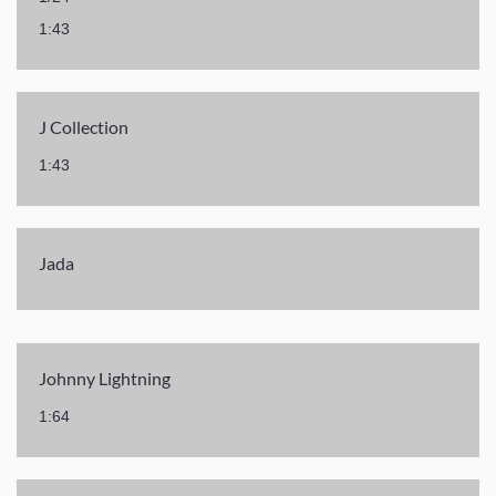
1:43
J Collection
1:43
Jada
Johnny Lightning
1:64