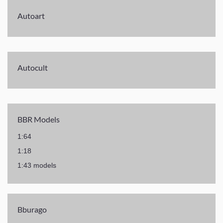
Autoart
Autocult
BBR Models
1:64
1:18
1:43 models
Bburago