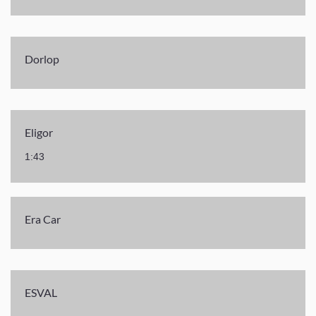
Dorlop
Eligor
1:43
Era Car
ESVAL