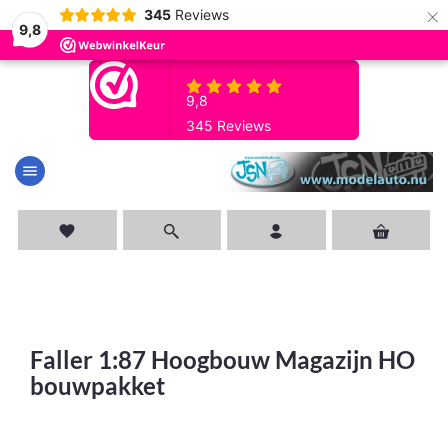
×
345
Reviews
9,8
menu
favorite
Faller 1:87 Hoogbouw Magazijn HO
bouwpakket